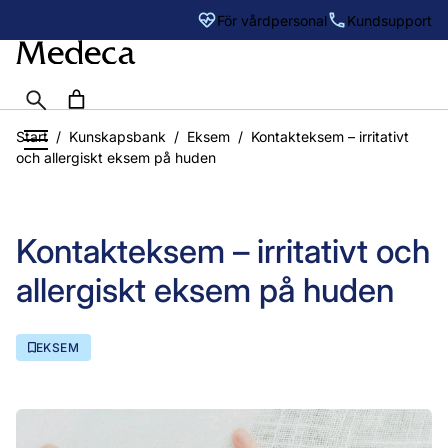
Sök
För vårdpersonal
Kundsupport
Hoppa
Start
/
Kunskapsbank
/
Eksem
/
Kontakteksem – irritativt
till
och allergiskt eksem på huden
innehåll
Kontakteksem – irritativt och
allergiskt eksem på huden
EKSEM