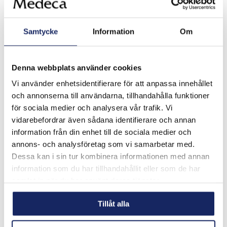
Samtycke
Information
Om
Relaterade artiklar
Fler artiklar
Denna webbplats använder cookies
Vi använder enhetsidentifierare för att anpassa innehållet
och annonserna till användarna, tillhandahålla funktioner
Dermasilk dödar ett brett spektrum av
för sociala medier och analysera vår trafik. Vi
bakterier och svampar
vidarebefordrar även sådana identifierare och annan
information från din enhet till de sociala medier och
annons- och analysföretag som vi samarbetar med.
Dessa kan i sin tur kombinera informationen med annan
information som du har tillhandahållit eller som de har
samlat in när du har använt deras tjänster.
Tillåt alla