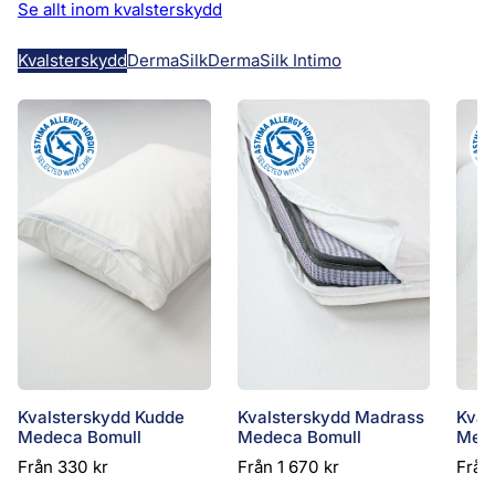
Se allt inom kvalsterskydd
Kvalsterskydd
DermaSilk
DermaSilk Intimo
Kval
Kvalsterskydd Kudde
Kvalsterskydd Madrass
Mede
Medeca Bomull
Medeca Bomull
Frå
Från
330
kr
Från
1 670
kr