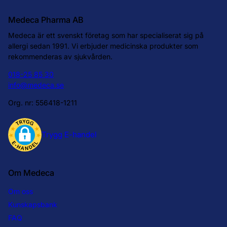
Medeca Pharma AB
Medeca är ett svenskt företag som har specialiserat sig på
allergi sedan 1991. Vi erbjuder medicinska produkter som
rekommenderas av sjukvården.
018-25 85 30
info@medeca.se
Org. nr: 556418-1211
Om Medeca
Om oss
Kunskapsbank
FAQ