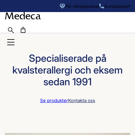
Sök
För vårdpersonal
Kundsupport
Hoppa
till
innehåll
Specialiserade på
kvalsterallergi och eksem
sedan 1991
Se produkter
Kontakta oss