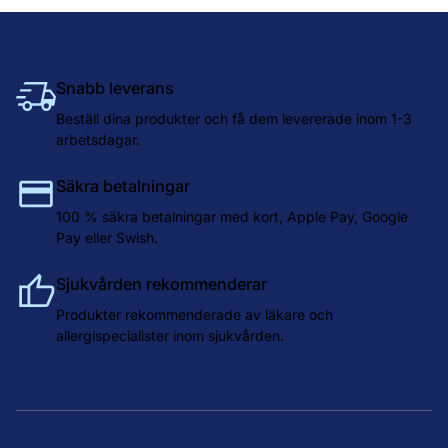
Snabb leverans
Beställ dina produkter och få dem levererade inom 1-3
arbetsdagar.
Säkra betalningar
100 % säkra betalningar med kort, Apple Pay, Google
Pay eller Swish.
Sjukvården rekommenderar
Produkter rekommenderade av läkare och
allergispecialister inom sjukvården.