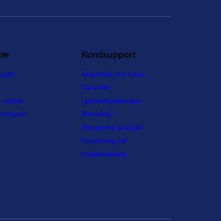
ter
Kundsupport
skydd
Ångerrätt och retur
k
Garantier
 Intimo
Leveransalternativ
oschyrer
Betalning
Reklamera produkt
Försäkring vid
kvalsterallergi