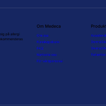
Om Medeca
Produk
ig på allergi
Om oss
Kvalster
 rekommenderas
Kunskapsbank
DermaSil
FAQ
DermaSilk
Kontakta oss
Patientbr
För vårdpersonal