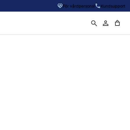
För vårdpersonal
Kundsupport