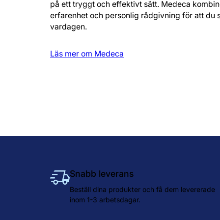
på ett tryggt och effektivt sätt. Medeca kombin
erfarenhet och personlig rådgivning för att du s
vardagen.
Läs mer om Medeca
Snabb leverans
Beställ dina produkter och få dem levererade
inom 1-3 arbetsdagar.