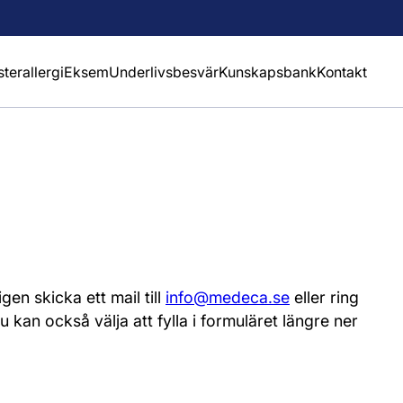
sterallergi
Eksem
Underlivsbesvär
Kunskapsbank
Kontakt
en skicka ett mail till
info@medeca.se
eller ring
Du kan också välja att fylla i formuläret längre ner