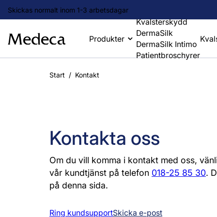
Sök
Skickas normalt inom 1-3 arbetsdagar
Kvalsterskydd
DermaSilk
Produkter
Kval
DermaSilk Intimo
Patientbroschyrer
Hoppa
till
Start
/
Kontakt
innehåll
Kontakta oss
Om du vill komma i kontakt med oss, vänlig
vår kundtjänst på telefon
018-25 85 30
. 
på denna sida.
Ring kundsupport
Skicka e-post