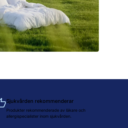
Sjukvården rekommenderar
Produkter rekommenderade av läkare och
allergispecialister inom sjukvården.