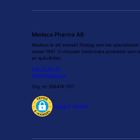
Medeca Pharma AB
Medeca är ett svenskt företag som har specialiserat s
sedan 1991. Vi erbjuder medicinska produkter som
av sjukvården.
018-25 85 30
info@medeca.se
Org. nr: 556418-1211