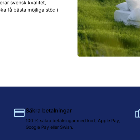
erar svensk kvalitet,
ka få bästa möjliga stöd i
Säkra betalningar
100 % säkra betalningar med kort, Apple Pay,
Google Pay eller Swish.