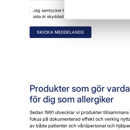
Jag samtycker till behandlingen av mina personu
sida är skyddad av reCAPTCHA, och
Googles integ
Produkter som gör varda
för dig som allergiker
Sedan 1991 utvecklar vi produkter tillsammans
fokus på dokumenterad effekt och verklig nytt
av både patienter och vårdpersonal och hjälper 