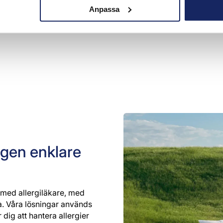
Anpassa
ppgifter i enlighet med Medeca Pharmas
integritetspolicy
. Denna
ritetspolicy
samt
användarvillkor
gäller.
gen enklare
 med allergiläkare, med
a. Våra lösningar används
dig att hantera allergier