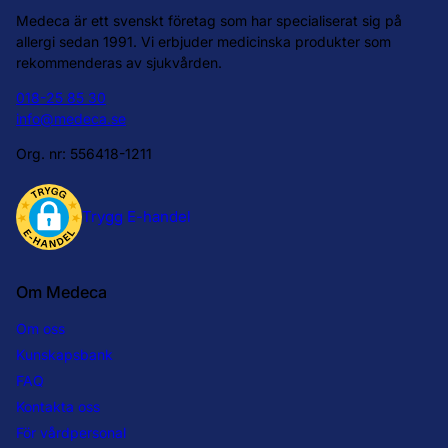
Medeca är ett svenskt företag som har specialiserat sig på
allergi sedan 1991. Vi erbjuder medicinska produkter som
rekommenderas av sjukvården.
018-25 85 30
info@medeca.se
Org. nr: 556418-1211
Om Medeca
Om oss
Kunskapsbank
FAQ
Kontakta oss
För vårdpersonal