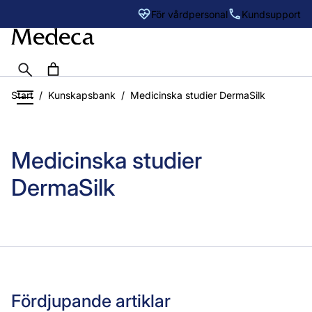
Sök
För vårdpersonal
Kundsupport
Hoppa
Start
/
Kunskapsbank
/
Medicinska studier DermaSilk
till
innehåll
Medicinska studier
DermaSilk
Fördjupande artiklar