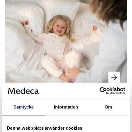
Medicinska referenser DermaSilk
Samtycke
Information
Om
Denna webbplats använder cookies